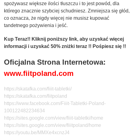
spożywasz większe ilości tłuszczu i to jest powód, dla
którego znacznie szybciej schudniesz. Zmniejsza się głód,
co oznacza, że ​​nigdy więcej nie musisz kupować
tandetnego pożywienia i jeść.
Kup Teraz!! Kliknij poniższy link, aby uzyskać więcej
informacji i uzyskać 50% zniżki teraz !! Pośpiesz się !!
Oficjalna Strona Internetowa:
www.fiitpoland.com
https://skatafka.com/fiiit-tabletki/
https://skatafka.com/fiitpoland
https://www.facebook.com/Fiiit-Tabletki-Poland-
100122482234634
https://sites.google.com/view/fiiit-tabletki/home
https://sites.google.com/view/fiiitpoland/home
https://youtu.be/MMXe4xcnzJ4